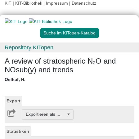
KIT
|
KIT-Bibliothek
|
Impressum
|
Datenschutz
Suche im KITopen-Katalog
Repository KITopen
A review of stratospheric N₂O and
NOsub(y) and trends
Oelhaf, H.
Export
Exportieren als ...
Statistiken