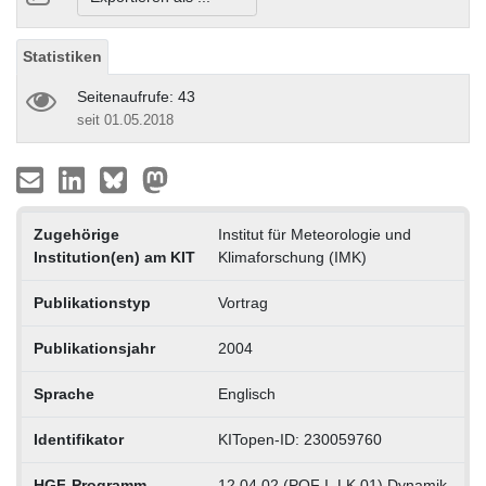
Statistiken
Seitenaufrufe: 43
seit 01.05.2018
Zugehörige
Institut für Meteorologie und
Institution(en) am KIT
Klimaforschung (IMK)
Publikationstyp
Vortrag
Publikationsjahr
2004
Sprache
Englisch
Identifikator
KITopen-ID: 230059760
HGF-Programm
12.04.02 (POF I, LK 01) Dynamik