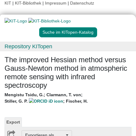
KIT
|
KIT-Bibliothek
|
Impressum
|
Datenschutz
Suche im KITopen-Katalog
Repository KITopen
The improved Hessian method versus
Gauss-Newton method in atmospheric
remote sensing with infrared
spectroscopy
Mengistu Tsidu, G.
;
Clarmann, T. von
;
Stiller, G. P.
;
Fischer, H.
Export
Exportieren als ...