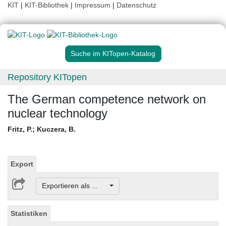
KIT
|
KIT-Bibliothek
|
Impressum
|
Datenschutz
Suche im KITopen-Katalog
Repository KITopen
The German competence network on
nuclear technology
Fritz, P.
;
Kuczera, B.
Export
Exportieren als ...
Statistiken