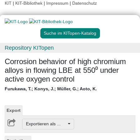
KIT
|
KIT-Bibliothek
|
Impressum
|
Datenschutz
Suche im KITopen-Katalog
Repository KITopen
Corrosion behavior of high chromium
alloys in flowing LBE at 550⁰ under
active oxygen control
Furukawa, T.
;
Konys, J.
;
Müller, G.
;
Aoto, K.
Export
Exportieren als ...