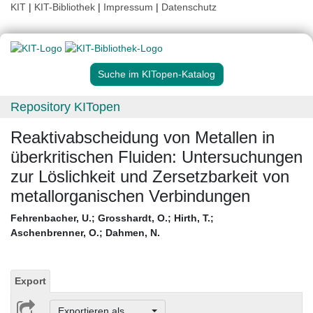
KIT
|
KIT-Bibliothek
|
Impressum
|
Datenschutz
Suche im KITopen-Katalog
Repository KITopen
Reaktivabscheidung von Metallen in
überkritischen Fluiden: Untersuchungen
zur Löslichkeit und Zersetzbarkeit von
metallorganischen Verbindungen
Fehrenbacher, U.
;
Grosshardt, O.
;
Hirth, T.
;
Aschenbrenner, O.
;
Dahmen, N.
Export
Exportieren als ...