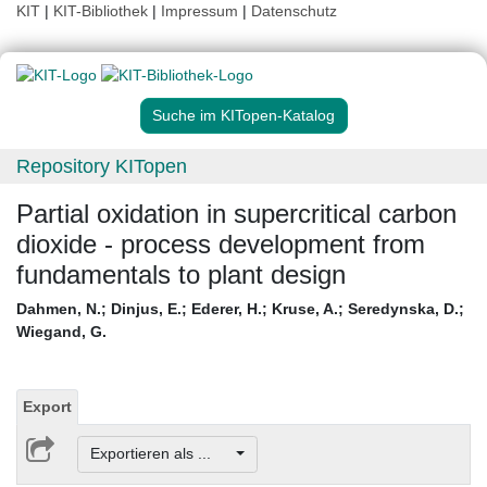
KIT
|
KIT-Bibliothek
|
Impressum
|
Datenschutz
Suche im KITopen-Katalog
Repository KITopen
Partial oxidation in supercritical carbon
dioxide - process development from
fundamentals to plant design
Dahmen, N.
;
Dinjus, E.
;
Ederer, H.
;
Kruse, A.
;
Seredynska, D.
;
Wiegand, G.
Export
Exportieren als ...