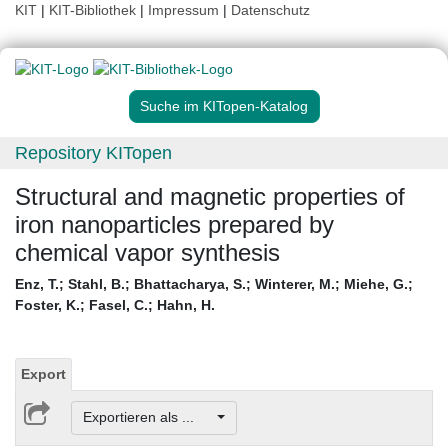
KIT
|
KIT-Bibliothek
|
Impressum
|
Datenschutz
Suche im KITopen-Katalog
Repository KITopen
Structural and magnetic properties of
iron nanoparticles prepared by
chemical vapor synthesis
Enz, T.
;
Stahl, B.
;
Bhattacharya, S.
;
Winterer, M.
;
Miehe, G.
;
Foster, K.
;
Fasel, C.
;
Hahn, H.
Export
Exportieren als ...