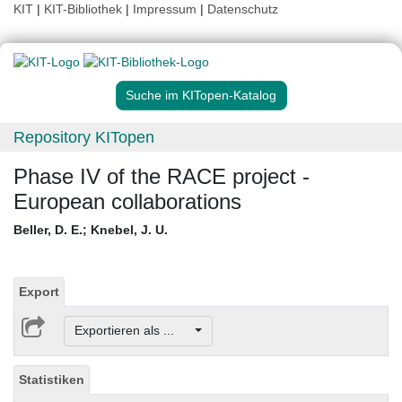
KIT
|
KIT-Bibliothek
|
Impressum
|
Datenschutz
Suche im KITopen-Katalog
Repository KITopen
Phase IV of the RACE project -
European collaborations
Beller, D. E.
;
Knebel, J. U.
Export
Exportieren als ...
Statistiken