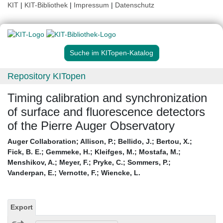
KIT
|
KIT-Bibliothek
|
Impressum
|
Datenschutz
Suche im KITopen-Katalog
Repository KITopen
Timing calibration and synchronization
of surface and fluorescence detectors
of the Pierre Auger Observatory
Auger Collaboration
;
Allison, P.
;
Bellido, J.
;
Bertou, X.
;
Fick, B. E.
;
Gemmeke, H.
;
Kleifges, M.
;
Mostafa, M.
;
Menshikov, A.
;
Meyer, F.
;
Pryke, C.
;
Sommers, P.
;
Vanderpan, E.
;
Vernotte, F.
;
Wiencke, L.
Export