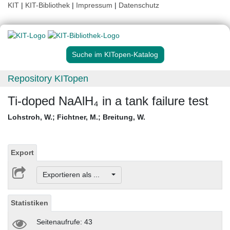
KIT
|
KIT-Bibliothek
|
Impressum
|
Datenschutz
Suche im KITopen-Katalog
Repository KITopen
Ti-doped NaAlH₄ in a tank failure test
Lohstroh, W.
;
Fichtner, M.
;
Breitung, W.
Export
Exportieren als ...
Statistiken
Seitenaufrufe: 43