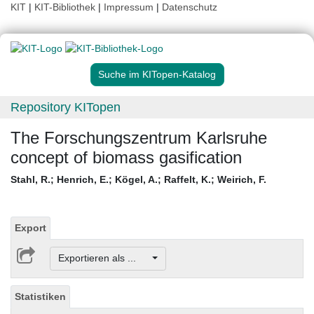
KIT
|
KIT-Bibliothek
|
Impressum
|
Datenschutz
Suche im KITopen-Katalog
Repository KITopen
The Forschungszentrum Karlsruhe
concept of biomass gasification
Stahl, R.
;
Henrich, E.
;
Kögel, A.
;
Raffelt, K.
;
Weirich, F.
Export
Exportieren als ...
Statistiken