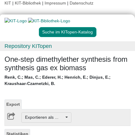
KIT
|
KIT-Bibliothek
|
Impressum
|
Datenschutz
Suche im KITopen-Katalog
Repository KITopen
One-step dimethylether synthesis from
synthesis gas ex biomass
Renk, C.
;
Mas, C.
;
Ederer, H.
;
Henrich, E.
;
Dinjus, E.
;
Kraushaar-Czarnetzki, B.
Export
Exportieren als ...
Statistiken