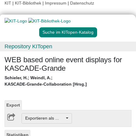
KIT
|
KIT-Bibliothek
|
Impressum
|
Datenschutz
Suche im KITopen-Katalog
Repository KITopen
WEB based online event displays for
KASCADE-Grande
Schieler, H.
;
Weindl, A.
;
KASCADE-Grande-Collaboration [Hrsg.]
Export
Exportieren als ...
Statistiken