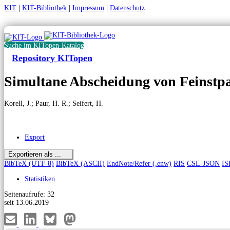
KIT
|
KIT-Bibliothek
|
Impressum
|
Datenschutz
Suche im KITopen-Katalog
Repository KITopen
Simultane Abscheidung von Feinstpa
Korell, J.
;
Paur, H. R.
;
Seifert, H.
Export
Exportieren als ...
BibTeX (UTF-8)
BibTeX (ASCII)
EndNote/Refer (.enw)
RIS
CSL-JSON
IS
Statistiken
Seitenaufrufe: 32
seit 13.06.2019