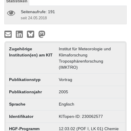
Statistiken
Seitenaufrufe: 191
seit 24.05.2018
Zugehörige
Institut für Meteorologie und
Institution(en) am KIT
Klimaforschung
Troposphärenforschung
(IMKTRO)
Publikationstyp
Vortrag
Publikationsjahr
2005
Sprache
Englisch
Identifikator
KITopen-ID: 230062577
HGF-Programm
12.03.02 (POF I, LK 01) Chemie