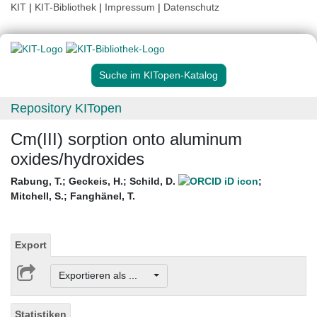
KIT
|
KIT-Bibliothek
|
Impressum
|
Datenschutz
Suche im KITopen-Katalog
Repository KITopen
Cm(III) sorption onto aluminum
oxides/hydroxides
Rabung, T.
;
Geckeis, H.
;
Schild, D.
;
Mitchell, S.
;
Fanghänel, T.
Export
Exportieren als ...
Statistiken