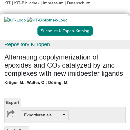
KIT
|
KIT-Bibliothek
|
Impressum
|
Datenschutz
Suche im KITopen-Katalog
Repository KITopen
Alternating copolymerization of
epoxides and CO₂ catalyzed by zinc
complexes with new imidoester ligands
Kröger, M.
;
Walter, O.
;
Döring, M.
Export
Exportieren als ...