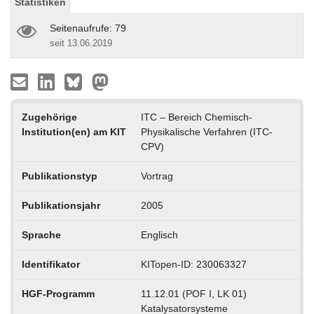
Statistiken
Seitenaufrufe: 79
seit 13.06.2019
Zugehörige
ITC – Bereich Chemisch-
Institution(en) am KIT
Physikalische Verfahren (ITC-
CPV)
Publikationstyp
Vortrag
Publikationsjahr
2005
Sprache
Englisch
Identifikator
KITopen-ID: 230063327
HGF-Programm
11.12.01 (POF I, LK 01)
Katalysatorsysteme