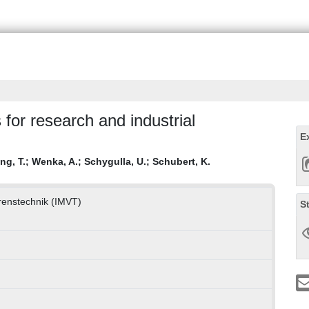
for research and industrial
E
ng, T.
;
Wenka, A.
;
Schygulla, U.
;
Schubert, K.
hrenstechnik (IMVT)
S