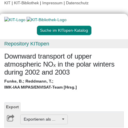
KIT
|
KIT-Bibliothek
|
Impressum
|
Datenschutz
Suche im KITopen-Katalog
Repository KITopen
Downward transport of upper
atmospheric NOₓ in the polar winters
during 2002 and 2003
Funke, B.
;
Reddmann, T.
;
IMK-IAA MIPAS/ENVISAT-Team [Hrsg.]
Export
Exportieren als ...