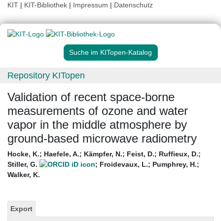
KIT
|
KIT-Bibliothek
|
Impressum
|
Datenschutz
Suche im KITopen-Katalog
Repository KITopen
Validation of recent space-borne
measurements of ozone and water
vapor in the middle atmosphere by
ground-based microwave radiometry
Hocke, K.
;
Haefele, A.
;
Kämpfer, N.
;
Feist, D.
;
Ruffieux, D.
;
Stiller, G.
;
Froidevaux, L.
;
Pumphrey, H.
;
Walker, K.
Export