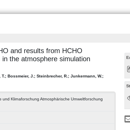
O and results from HCHO
in the atmosphere simulation
E
 T.
;
Bossmeier, J.
;
Steinbrecher, R.
;
Junkermann, W.
;
S
ogie und Klimaforschung Atmosphärische Umweltforschung