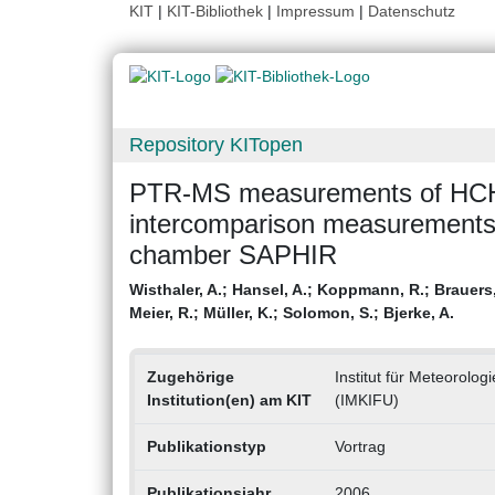
KIT
|
KIT-Bibliothek
|
Impressum
|
Datenschutz
Repository KITopen
PTR-MS measurements of HCH
intercomparison measurements 
chamber SAPHIR
Wisthaler, A.
;
Hansel, A.
;
Koppmann, R.
;
Brauers,
Meier, R.
;
Müller, K.
;
Solomon, S.
;
Bjerke, A.
Zugehörige
Institut für Meteorol
Institution(en) am KIT
(IMKIFU)
Publikationstyp
Vortrag
Publikationsjahr
2006