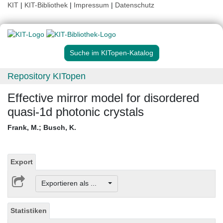
KIT
|
KIT-Bibliothek
|
Impressum
|
Datenschutz
Suche im KITopen-Katalog
Repository KITopen
Effective mirror model for disordered
quasi-1d photonic crystals
Frank, M.
;
Busch, K.
Export
Exportieren als ...
Statistiken