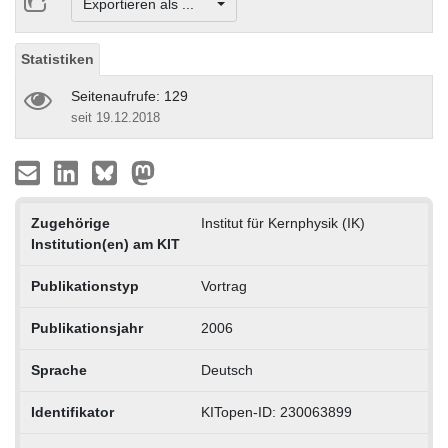
Exportieren als ...
Statistiken
Seitenaufrufe: 129
seit 19.12.2018
Zugehörige
Institut für Kernphysik (IK)
Institution(en) am KIT
Publikationstyp
Vortrag
Publikationsjahr
2006
Sprache
Deutsch
Identifikator
KITopen-ID: 230063899