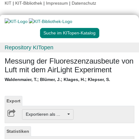
KIT
|
KIT-Bibliothek
|
Impressum
|
Datenschutz
Suche im KITopen-Katalog
Repository KITopen
Messung der Fluoreszenzausbeute von
Luft mit dem AirLight Experiment
Waldenmaier, T.
;
Blümer, J.
;
Klages, H.
;
Klepser, S.
Export
Exportieren als ...
Statistiken