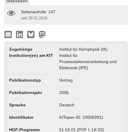
Statistiken
Seitenaufrufe: 147
seit 29.01.2019
Zugehörige
Institut für Kernphysik (IK)
Institution(en) am KIT
Institut für
Prozessdatenverarbeitung und
Elektronik (IPE)
Publikationstyp
Vortrag
Publikationsjahr
2006
Sprache
Deutsch
Identifikator
KITopen-ID: 230063911
HGF-Programm
51.53.01 (POF I, LK 02)