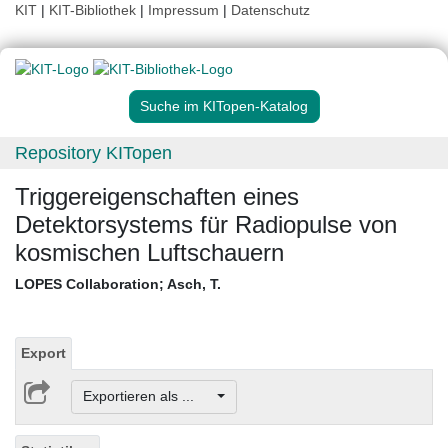
KIT
|
KIT-Bibliothek
|
Impressum
|
Datenschutz
Suche im KITopen-Katalog
Repository KITopen
Triggereigenschaften eines
Detektorsystems für Radiopulse von
kosmischen Luftschauern
LOPES Collaboration
;
Asch, T.
Export
Exportieren als ...