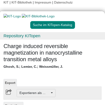
KIT
|
KIT-Bibliothek
|
Impressum
|
Datenschutz
Suche im KITopen-Katalog
Repository KITopen
Charge induced reversible
magnetization in nanocrystalline
transition metal alloys
Ghosh, S.
;
Lemier, C.
;
Weissmüller, J.
Export
Exportieren als ...