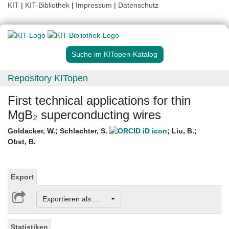
KIT
|
KIT-Bibliothek
|
Impressum
|
Datenschutz
Suche im KITopen-Katalog
Repository KITopen
First technical applications for thin
MgB₂ superconducting wires
Goldacker, W.
;
Schlachter, S.
;
Liu, B.
;
Obst, B.
Export
Exportieren als ...
Statistiken