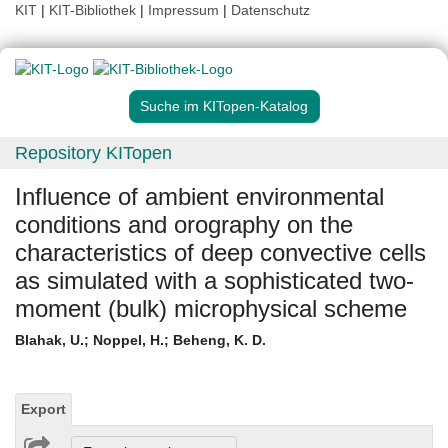
KIT
|
KIT-Bibliothek
|
Impressum
|
Datenschutz
Suche im KITopen-Katalog
Repository KITopen
Influence of ambient environmental
conditions and orography on the
characteristics of deep convective cells
as simulated with a sophisticated two-
moment (bulk) microphysical scheme
Blahak, U.
;
Noppel, H.
;
Beheng, K. D.
Export