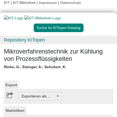
KIT
|
KIT-Bibliothek
|
Impressum
|
Datenschutz
Suche im KITopen-Katalog
Repository KITopen
Mikroverfahrenstechnik zur Kühlung
von Prozessflüssigkeiten
Rinke, G.
;
Ewinger, A.
;
Schubert, K.
Export
Exportieren als ...
Statistiken