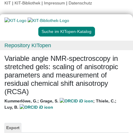
KIT
|
KIT-Bibliothek
|
Impressum
|
Datenschutz
Suche im KITopen-Katalog
Repository KITopen
Variable angle NMR-spectroscopy in
stretched gels: scaling of anisotropic
parameters and measurement of
residual chemical shift anisotropy
(RCSA)
Kummerlöwe, G.
;
Grage, S.
;
Thiele, C.
;
Luy, B.
Export