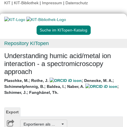
KIT
|
KIT-Bibliothek
|
Impressum
|
Datenschutz
Suche im KITopen-Katalog
Repository KITopen
Understanding humic acid/metal ion
interaction - a spectromicroscopy
approach
Plaschke, M.
;
Rothe, J.
;
Denecke, M. A.
;
Schimmelpfennig, B.
;
Baldea, I.
;
Naber, A.
;
Schirmer, J.
;
Fanghänel, Th.
Export
Exportieren als ...