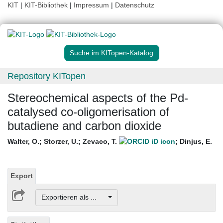
KIT
|
KIT-Bibliothek
|
Impressum
|
Datenschutz
Suche im KITopen-Katalog
Repository KITopen
Stereochemical aspects of the Pd-
catalysed co-oligomerisation of
butadiene and carbon dioxide
Walter, O.
;
Storzer, U.
;
Zevaco, T.
;
Dinjus, E.
Export
Exportieren als ...