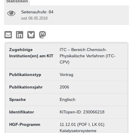
Statistiken
Seitenaufrufe: 84
seit 06.05.2018
Zugehörige
ITC – Bereich Chemisch-
Institution(en) am KIT
Physikalische Verfahren (ITC-
CPV)
Publikationstyp
Vortrag
Publikationsjahr
2006
Sprache
Englisch
Identifikator
KITopen-ID: 230066218
HGF-Programm
11.12.01 (POF I, LK 01)
Katalysatorsysteme