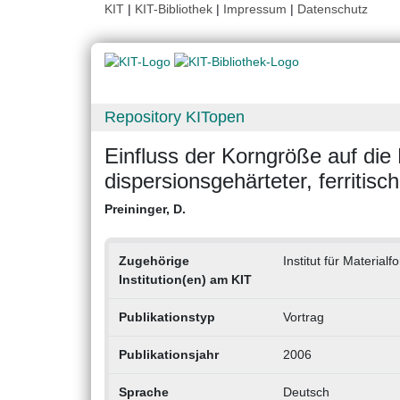
KIT
|
KIT-Bibliothek
|
Impressum
|
Datenschutz
Repository KITopen
Einfluss der Korngröße auf die 
dispersionsgehärteter, ferritis
Preininger, D.
Zugehörige
Institut für Materia
Institution(en) am KIT
Publikationstyp
Vortrag
Publikationsjahr
2006
Sprache
Deutsch