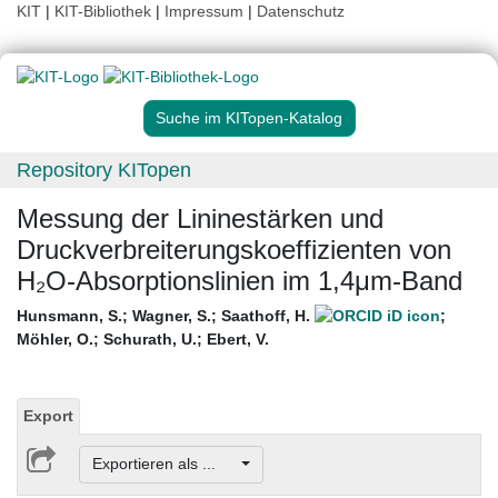
KIT
|
KIT-Bibliothek
|
Impressum
|
Datenschutz
Suche im KITopen-Katalog
Repository KITopen
Messung der Lininestärken und
Druckverbreiterungskoeffizienten von
H₂O-Absorptionslinien im 1,4μm-Band
Hunsmann, S.
;
Wagner, S.
;
Saathoff, H.
;
Möhler, O.
;
Schurath, U.
;
Ebert, V.
Export
Exportieren als ...