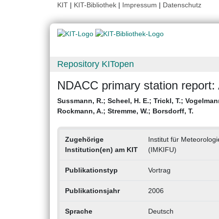
KIT
|
KIT-Bibliothek
|
Impressum
|
Datenschutz
Repository KITopen
NDACC primary station report: 
Sussmann, R.
;
Scheel, H. E.
;
Trickl, T.
;
Vogelman
Rockmann, A.
;
Stremme, W.
;
Borsdorff, T.
Zugehörige
Institut für Meteorol
Institution(en) am KIT
(IMKIFU)
Publikationstyp
Vortrag
Publikationsjahr
2006
Sprache
Deutsch