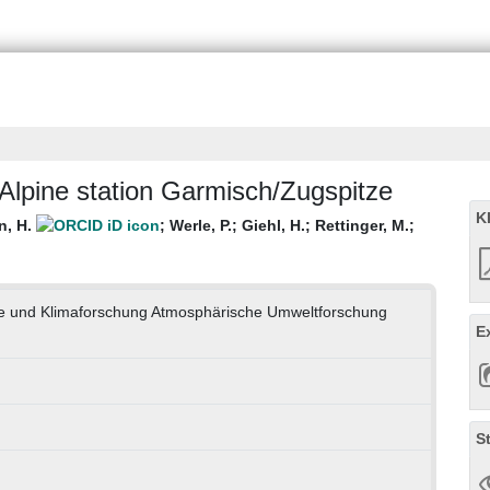
Alpine station Garmisch/Zugspitze
K
n, H.
;
Werle, P.
;
Giehl, H.
;
Rettinger, M.
;
ogie und Klimaforschung Atmosphärische Umweltforschung
E
S