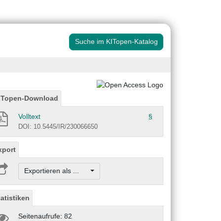
Suche im KITopen-Katalog
ITopen-Download
Volltext
§
DOI: 10.5445/IR/230066650
xport
Exportieren als ...
tatistiken
Seitenaufrufe: 82