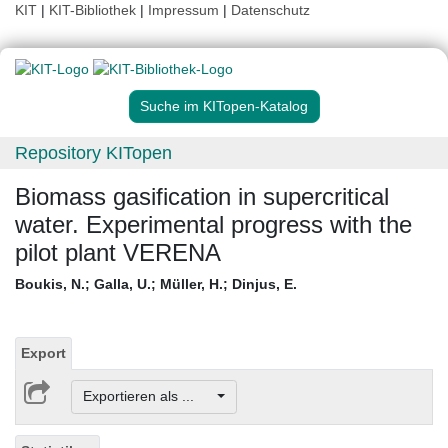
KIT
|
KIT-Bibliothek
|
Impressum
|
Datenschutz
Suche im KITopen-Katalog
Repository KITopen
Biomass gasification in supercritical
water. Experimental progress with the
pilot plant VERENA
Boukis, N.
;
Galla, U.
;
Müller, H.
;
Dinjus, E.
Export
Exportieren als ...