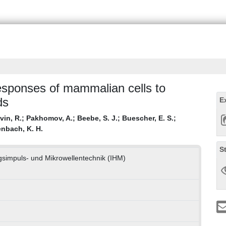
esponses of mammalian cells to
ds
E
vin, R.
;
Pakhomov, A.
;
Beebe, S. J.
;
Buescher, E. S.
;
nbach, K. H.
S
ungsimpuls- und Mikrowellentechnik (IHM)