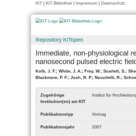
KIT
|
KIT-Bibliothek
|
Impressum
|
Datenschutz
Repository KITopen
Immediate, non-physiological r
nanosecond pulsed electric fiel
Kolb, J. F.
;
White, J. A.
;
Frey, W.
;
Scarlett, S.
;
She
Blackmore, P. F.
;
Josh, R. P.
;
Nuccitelli, R.
;
Schoe
Zugehörige
Institut für Hochleist
Institution(en) am KIT
Publikationstyp
Vortrag
Publikationsjahr
2007