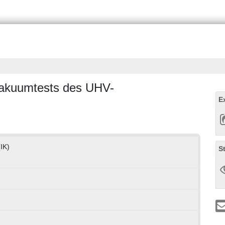
Vakuumtests des UHV-
E
(IK)
S