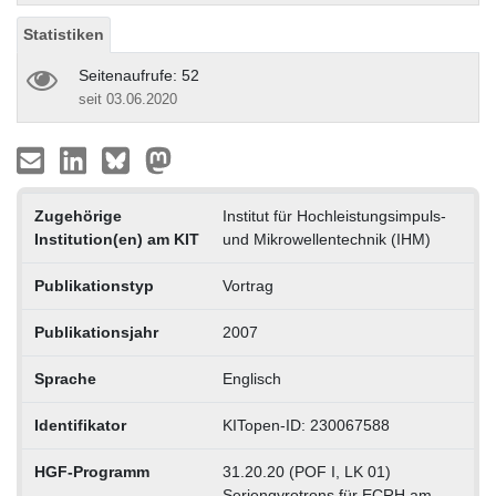
Statistiken
Seitenaufrufe: 52
seit 03.06.2020
Zugehörige
Institut für Hochleistungsimpuls-
Institution(en) am KIT
und Mikrowellentechnik (IHM)
Publikationstyp
Vortrag
Publikationsjahr
2007
Sprache
Englisch
Identifikator
KITopen-ID: 230067588
HGF-Programm
31.20.20 (POF I, LK 01)
Seriengyrotrons für ECRH am