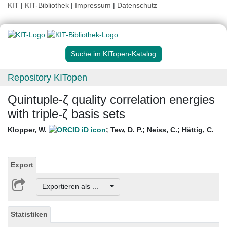
KIT
|
KIT-Bibliothek
|
Impressum
|
Datenschutz
Suche im KITopen-Katalog
Repository KITopen
Quintuple-ζ quality correlation energies
with triple-ζ basis sets
Klopper, W.
;
Tew, D. P.
;
Neiss, C.
;
Hättig, C.
Export
Exportieren als ...
Statistiken