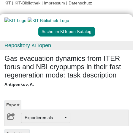
KIT
|
KIT-Bibliothek
|
Impressum
|
Datenschutz
Suche im KITopen-Katalog
Repository KITopen
Gas evacuation dynamics from ITER
torus and NBI cryopumps in their fast
regeneration mode: task description
Antipenkov, A.
Export
Exportieren als ...