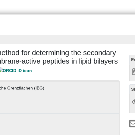
 method for determining the secondary
rane-active peptides in lipid bilayers
E
ische Grenzflächen (IBG)
S