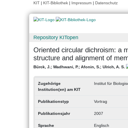
KIT
|
KIT-Bibliothek
|
Impressum
|
Datenschutz
Repository KITopen
Oriented circular dichroism: a
structure and alignment of memb
Bürck, J.
;
Wadhwani, P.
;
Afonin, S.
;
Ulrich, A. S.
Zugehörige
Institut für Biolog
Institution(en) am KIT
Publikationstyp
Vortrag
Publikationsjahr
2007
Sprache
Englisch