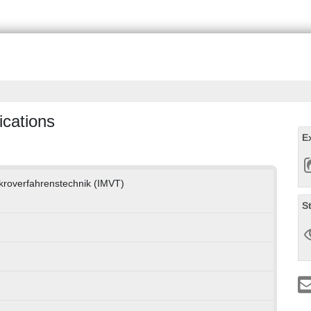
ications
E
Mikroverfahrenstechnik (IMVT)
S