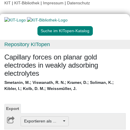
KIT
|
KIT-Bibliothek
|
Impressum
|
Datenschutz
Suche im KITopen-Katalog
Repository KITopen
Capillary forces on planar gold
electrodes in weakly adsorbing
electrolytes
Smetanin, M.
;
Viswanath, R. N.
;
Kramer, D.
;
Soliman, K.
;
Kibler, I.
;
Kolb, D. M.
;
Weissmüller, J.
Export
Exportieren als ...