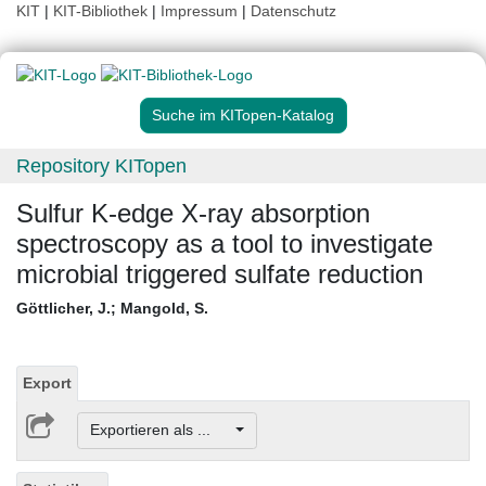
KIT
|
KIT-Bibliothek
|
Impressum
|
Datenschutz
Suche im KITopen-Katalog
Repository KITopen
Sulfur K-edge X-ray absorption
spectroscopy as a tool to investigate
microbial triggered sulfate reduction
Göttlicher, J.
;
Mangold, S.
Export
Exportieren als ...