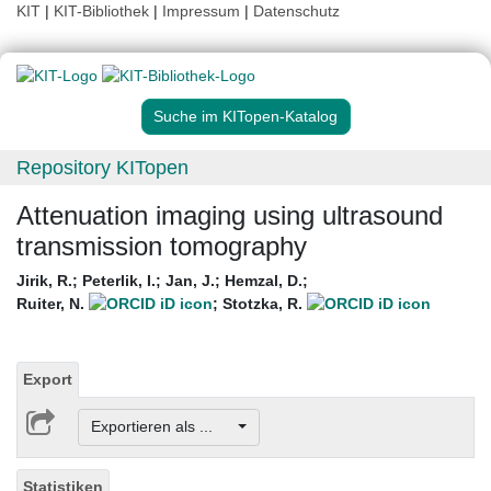
KIT
|
KIT-Bibliothek
|
Impressum
|
Datenschutz
Suche im KITopen-Katalog
Repository KITopen
Attenuation imaging using ultrasound
transmission tomography
Jirik, R.
;
Peterlik, I.
;
Jan, J.
;
Hemzal, D.
;
Ruiter, N.
;
Stotzka, R.
Export
Exportieren als ...
Statistiken