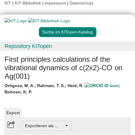
KIT
|
KIT-Bibliothek
|
Impressum
|
Datenschutz
Suche im KITopen-Katalog
Repository KITopen
First principles calculations of the
vibrational dynamics of c(2x2)-CO on
Ag(001)
Ortigoza, M. A.
;
Rahman, T. S.
;
Heid, R.
;
Bohnen, K. P.
Export
Exportieren als ...