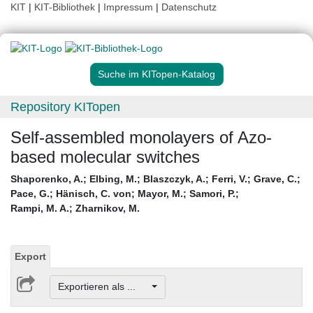
KIT
|
KIT-Bibliothek
|
Impressum
|
Datenschutz
Suche im KITopen-Katalog
Repository KITopen
Self-assembled monolayers of Azo-
based molecular switches
Shaporenko, A.
;
Elbing, M.
;
Blaszczyk, A.
;
Ferri, V.
;
Grave, C.
;
Pace, G.
;
Hänisch, C. von
;
Mayor, M.
;
Samori, P.
;
Rampi, M. A.
;
Zharnikov, M.
Export
Exportieren als ...