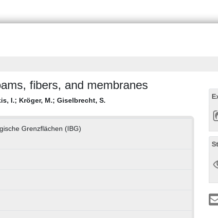
foams, fibers, and membranes
E
s, I.
;
Kröger, M.
;
Giselbrecht, S.
logische Grenzflächen (IBG)
S