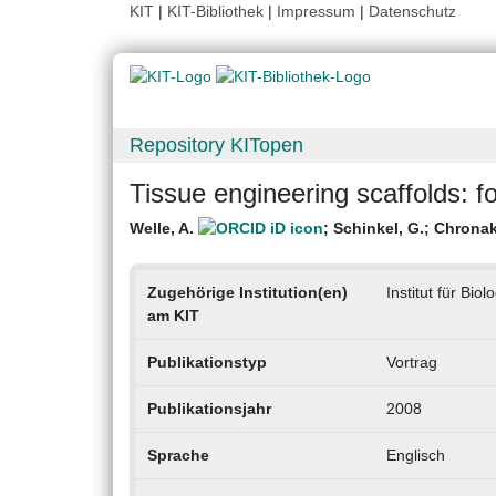
KIT
|
KIT-Bibliothek
|
Impressum
|
Datenschutz
Repository KITopen
Tissue engineering scaffolds: 
Welle, A.
;
Schinkel, G.
;
Chronaki
Zugehörige Institution(en)
Institut für Bio
am KIT
Publikationstyp
Vortrag
Publikationsjahr
2008
Sprache
Englisch