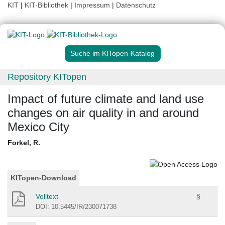
KIT
|
KIT-Bibliothek
|
Impressum
|
Datenschutz
Suche im KITopen-Katalog
Repository KITopen
Impact of future climate and land use
changes on air quality in and around
Mexico City
Forkel, R.
KITopen-Download
Volltext
§
DOI: 10.5445/IR/230071738